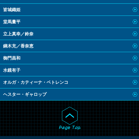
皆城織姫
堂馬量平
立上真幸／鈴奈
鏑木充／香奈恵
御門昌和
水鏡有子
オルガ・カティーナ・ベトレンコ
ヘスター・ギャロップ