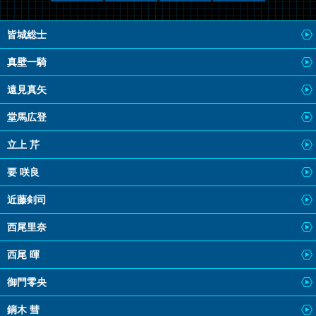
皆城総士
真壁一騎
遠見真矢
堂馬広登
立上 芹
要 咲良
近藤剣司
西尾里奈
西尾 暉
御門零央
鏑木 彗