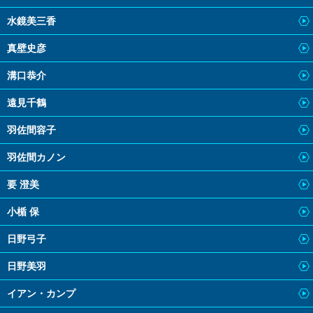
水鏡美三香
真壁史彦
溝口恭介
遠見千鶴
羽佐間容子
羽佐間カノン
要 澄美
小楯 保
日野弓子
日野美羽
イアン・カンプ